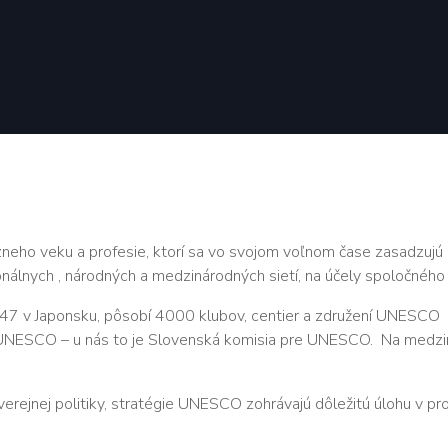
zneho veku a profesie, ktorí sa vo svojom voľnom čase zasadzuj
nálnych , národných a medzinárodných sietí, na účely spoločnéh
7 v Japonsku, pôsobí 4000 klubov, centier a združení UNESCO v
 UNESCO – u nás to je Slovenská komisia pre UNESCO.
Na medzin
verejnej politiky, stratégie UNESCO zohrávajú dôležitú úlohu v p