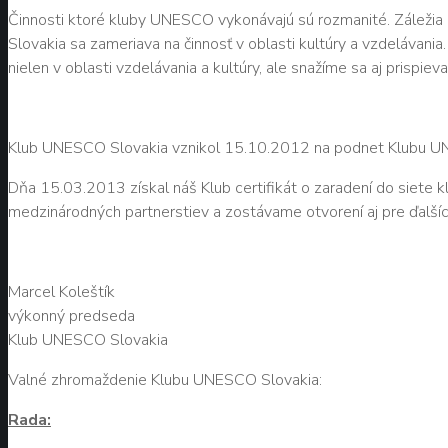
Činnosti ktoré kluby UNESCO vykonávajú sú rozmanité. Záležia 
Slovakia sa zameriava na činnosť v oblasti kultúry a vzdelávani
nielen v oblasti vzdelávania a kultúry, ale snažíme sa aj prispie
Klub UNESCO Slovakia vznikol 15.10.2012 na podnet Klubu UN
Dňa 15.03.2013 získal náš Klub certifikát o zaradení do siete
medzinárodných partnerstiev a zostávame otvorení aj pre ďalší
Marcel Koleštík
výkonný predseda
Klub UNESCO Slovakia
Valné zhromaždenie Klubu UNESCO Slovakia:
Rada: