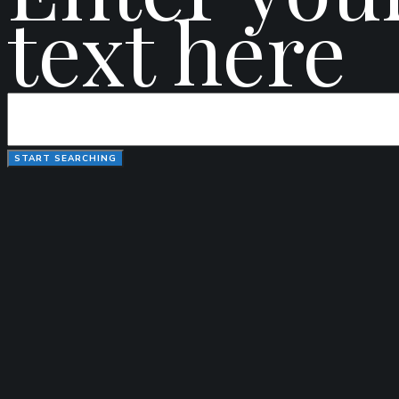
text here
Login to www.klubunescosl
LOGIN
LOST PASSWORD?
Reset Password
ENTER THE USERNAME OR E-MAIL YOU USED IN YOUR PROFILE. A PASSW
GET NEW PASSWORD