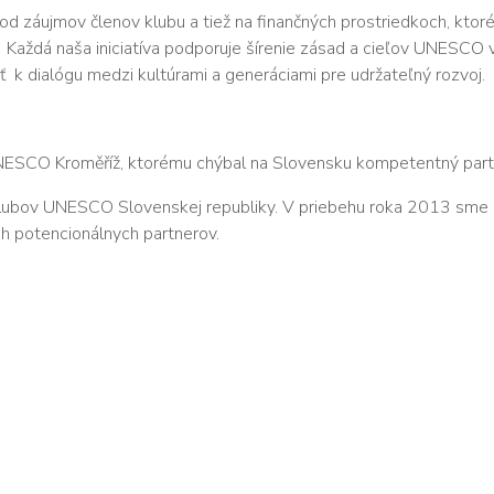
od záujmov členov klubu a tiež na finančných prostriedkoch, kto
a. Každá naša iniciatíva podporuje šírenie zásad a cieľov UNESCO 
vať k dialógu medzi kultúrami a generáciami pre udržateľný rozvoj.
ESCO Kroměříž, ktorému chýbal na Slovensku kompetentný partn
 klubov UNESCO Slovenskej republiky. V priebehu roka 2013 sme n
ch potencionálnych partnerov.