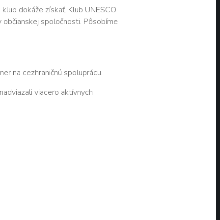
ré klub dokáže získať. Klub UNESCO
v občianskej spoločnosti.
Pôsobíme
er na cezhraničnú spoluprácu.
adviazali viacero aktívnych