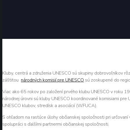
Kluby, centrá a združenia UNESCO sú skupiny dobrovoľníkov rô
záštitou
národných komisií pre UNESCO
sú zoskupené do regio
Viac ako 65 rokov po založení prvého klubu UNESCO v roku 194
národnej úrovni sú kluby UNESCO koordinované komisiami pre
UNESCO klubov, stredísk a asociácií (WFUCA).
S ohľadom na rastúce úlohy občianskej spoločnosti pri určovaní 
spolupráci s ďalšími partnermi občianskej spoločnosti.