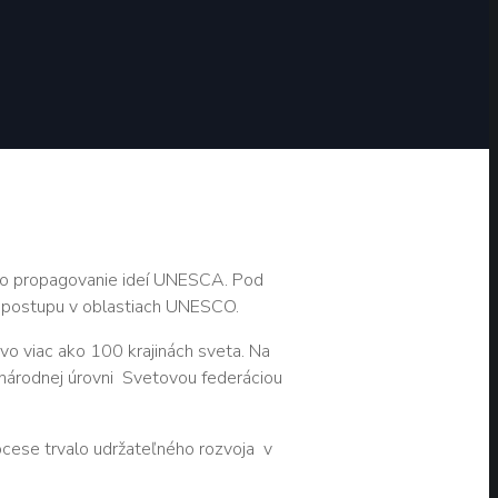
ú o propagovanie ideí UNESCA. Pod
o postupu v oblastiach UNESCO.
o viac ako 100 krajinách sveta.
Na
árodnej úrovni Svetovou federáciou
rocese trvalo udržateľného rozvoja v