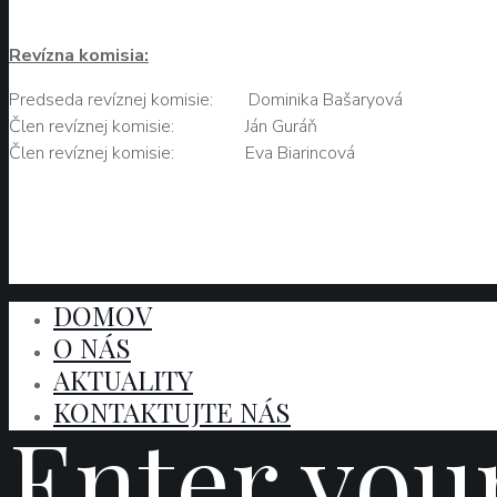
Revízna komisia:
Predseda revíznej komisie: Dominika Bašaryová
Člen revíznej komisie: Ján Guráň
Člen revíznej komisie: Eva Biarincová
DOMOV
O NÁS
AKTUALITY
KONTAKTUJTE NÁS
Enter you