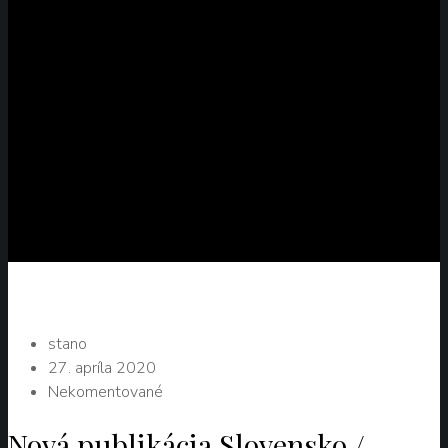
stano
27. apríla 2020
Nekomentované
Nová publikácia Slovensko /