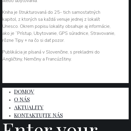
alebo ubytovania.
Kniha je štrukturovaná do 25- tich samostatných
kapitol, z ktorých sa každá venuje jednej z lokalít
Unesco. Okrem popisu lokality obsahuje aj informácie,
ako je “Prístup, Ubytovanie, GPS súradnice, Stravovanie,
rôzne Tipy + na čo si dať pozor.
Publikácia je písaná v Slovenčine, s prekladmi do
Angličtiny, Nemčiny a Francúzštiny.
DOMOV
O NÁS
AKTUALITY
KONTAKTUJTE NÁS
Enter your