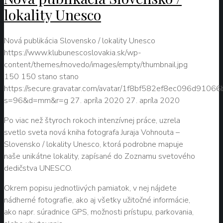
lokality Unesco
Nová publikácia Slovensko / lokality Unesco
https://www.klubunescoslovakia.sk/wp-
content/themes/movedo/images/empty/thumbnail.jpg
150
150
stano
stano
https://secure.gravatar.com/avatar/1f8bf582ef8ec096d9106
s=96&d=mm&r=g
27. apríla 2020
27. apríla 2020
Po viac než štyroch rokoch intenzívnej práce, uzrela
svetlo sveta nová kniha fotografa Juraja Vohnouta –
Slovensko / lokality Unesco, ktorá podrobne mapuje
naše unikátne lokality, zapísané do Zoznamu svetového
dedičstva UNESCO.
Okrem popisu jednotlivých pamiatok, v nej nájdete
nádherné fotografie, ako aj všetky užitočné informácie,
ako napr. súradnice GPS, možnosti prístupu, parkovania,