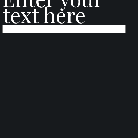
text here
Login to www.klubunescoslovakia.sk
LOGIN
LOST PASSWORD?
Reset Password
ENTER THE USERNAME OR E-MAIL YOU USED IN YOUR PROFILE. A
PASSWORD RESET LINK WILL BE SENT TO YOU BY EMAIL.
GET NEW PASSWORD
ALREADY HAVE AN ACCOUNT?
LOGIN
Tento web používa súbory cookies len na základné fungovanie