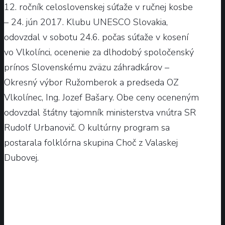
12. ročník celoslovenskej súťaže v ručnej kosbe
– 24. jún 2017. Klubu UNESCO Slovakia,
odovzdal v sobotu 24.6. počas súťaže v kosení
vo Vlkolínci, ocenenie za dlhodobý spoločenský
prínos Slovenskému zväzu záhradkárov –
Okresný výbor Ružomberok a predseda OZ
Vlkolínec, Ing. Jozef Bašary. Obe ceny oceneným
odovzdal štátny tajomník ministerstva vnútra SR
Rudolf Urbanovič. O kultúrny program sa
postarala folklórna skupina Choč z Valaskej
Dubovej.