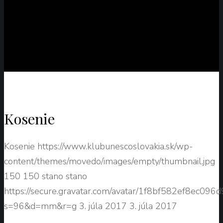
Kosenie
Kosenie
https://www.klubunescoslovakia.sk/wp-
content/themes/movedo/images/empty/thumbnail.jpg
150
150
stano
stano
https://secure.gravatar.com/avatar/1f8bf582ef8ec0
s=96&d=mm&r=g
3. júla 2017
3. júla 2017