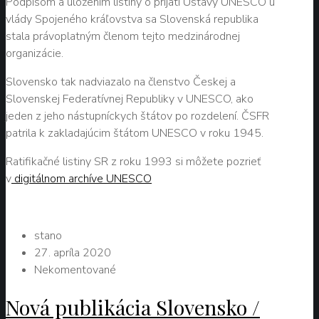
Podpisom a uložením listiny o prijatí Ústavy UNESCO u
vlády Spojeného kráľovstva sa Slovenská republika
stala právoplatným členom tejto medzinárodnej
organizácie.
Slovensko tak nadviazalo na členstvo Českej a
Slovenskej Federatívnej Republiky v UNESCO, ako
jeden z jeho nástupníckych štátov po rozdelení. ČSFR
patrila k zakladajúcim štátom UNESCO v roku 1945.
Ratifikačné listiny SR z roku 1993 si môžete pozrieť
v
digitálnom archíve UNESCO
stano
27. apríla 2020
Nekomentované
Nová publikácia Slovensko /