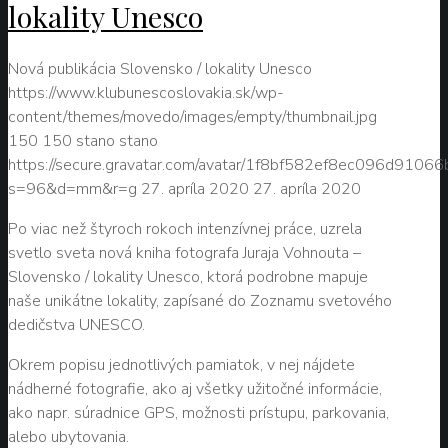
lokality Unesco
Nová publikácia Slovensko / lokality Unesco
https://www.klubunescoslovakia.sk/wp-
content/themes/movedo/images/empty/thumbnail.jpg
150
150
stano
stano
https://secure.gravatar.com/avatar/1f8bf582ef8ec096d9106
s=96&d=mm&r=g
27. apríla 2020
27. apríla 2020
Po viac než štyroch rokoch intenzívnej práce, uzrela
svetlo sveta nová kniha fotografa Juraja Vohnouta –
Slovensko / lokality Unesco, ktorá podrobne mapuje
naše unikátne lokality, zapísané do Zoznamu svetového
dedičstva UNESCO.
Okrem popisu jednotlivých pamiatok, v nej nájdete
nádherné fotografie, ako aj všetky užitočné informácie,
ako napr. súradnice GPS, možnosti prístupu, parkovania,
alebo ubytovania.