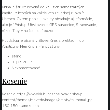
Kniha je štrukturovaná do 25- tich samostatných
kapitol, z ktorých sa každá venuje jednej z lokalít
Unesco. Okrem popisu lokality obsahuje aj informácie,
ako je “Prístup, Ubytovanie, GPS súradnice, Stravovanie,
rôzne Tipy + na čo si dať pozor.
Publikácia je písaná v Slovenčine, s prekladmi do
Angličtiny, Nemčiny a Francúzštiny.
stano
3. júla 2017
Nekomentované
Kosenie
Kosenie
https://www.klubunescoslovakia.sk/wp-
content/themes/movedo/images/empty/thumbnail.jpg
150
150
stano
stano