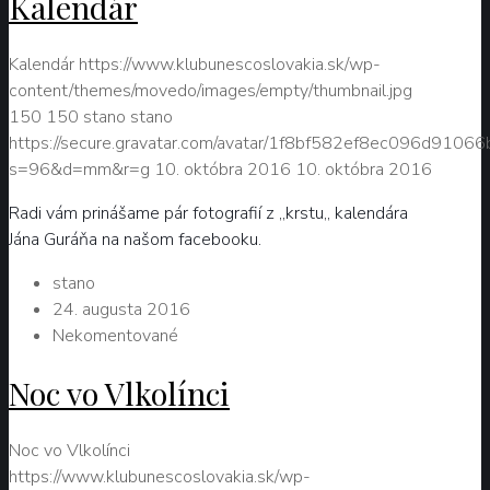
Kalendár
Kalendár
https://www.klubunescoslovakia.sk/wp-
content/themes/movedo/images/empty/thumbnail.jpg
150
150
stano
stano
https://secure.gravatar.com/avatar/1f8bf582ef8ec096d9106
s=96&d=mm&r=g
10. októbra 2016
10. októbra 2016
Radi vám prinášame pár fotografií z ,,krstu,, kalendára
Jána Guráňa na našom facebooku.
stano
24. augusta 2016
Nekomentované
Noc vo Vlkolínci
Noc vo Vlkolínci
https://www.klubunescoslovakia.sk/wp-