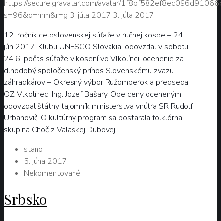
https://secure.gravatar.com/avatar/1f8bf582ef8ec096d9106
s=96&d=mm&r=g
3. júla 2017
3. júla 2017
12. ročník celoslovenskej súťaže v ručnej kosbe – 24.
jún 2017. Klubu UNESCO Slovakia, odovzdal v sobotu
24.6. počas súťaže v kosení vo Vlkolínci, ocenenie za
dlhodobý spoločenský prínos Slovenskému zväzu
záhradkárov – Okresný výbor Ružomberok a predseda
OZ Vlkolínec, Ing. Jozef Bašary. Obe ceny oceneným
odovzdal štátny tajomník ministerstva vnútra SR Rudolf
Urbanovič. O kultúrny program sa postarala folklórna
skupina Choč z Valaskej Dubovej.
stano
5. júna 2017
Nekomentované
Srbsko