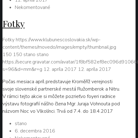
Nekomentované
Fotky
Fotky
https://www.klubunescoslovakia.sk/wp-
content/themes/movedo/images/empty/thumbnail.jpg
150
150
stano
stano
https://secure.gravatar.com/avatar/1f8bf582ef8ec096d9106
s=96&d=mm&r=g
12. apríla 2017
12. apríla 2017
Počas mesiaca apríl predstavuje Kroměříž verejnosti
svoje slovenské partnerské mestá Ružomberok a Nitru.
V rámci tejto akcie si môžete pozrieťvo foyeri radnice
výstavu fotografií nášho člena Mgr. Juraja Vohnouta pod
názvom Noc vo Vlkolínci. Trvá od 7.4. do 18.4.2017
stano
6. decembra 2016