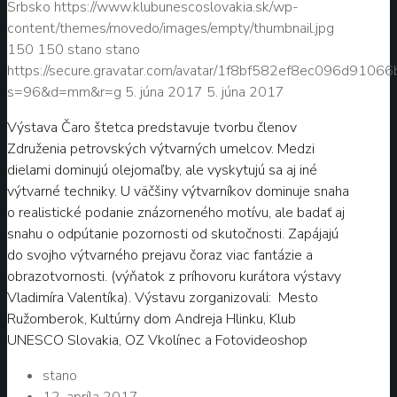
Srbsko
https://www.klubunescoslovakia.sk/wp-
content/themes/movedo/images/empty/thumbnail.jpg
150
150
stano
stano
https://secure.gravatar.com/avatar/1f8bf582ef8ec096d9106
s=96&d=mm&r=g
5. júna 2017
5. júna 2017
Výstava Čaro štetca predstavuje tvorbu členov
Združenia petrovských výtvarných umelcov. Medzi
dielami dominujú olejomaľby, ale vyskytujú sa aj iné
výtvarné techniky. U väčšiny výtvarníkov dominuje snaha
o realistické podanie znázorneného motívu, ale badať aj
snahu o odpútanie pozornosti od skutočnosti. Zapájajú
do svojho výtvarného prejavu čoraz viac fantázie a
obrazotvornosti. (výňatok z príhovoru kurátora výstavy
Vladimíra Valentíka). Výstavu zorganizovali: Mesto
Ružomberok, Kultúrny dom Andreja Hlinku, Klub
UNESCO Slovakia, OZ Vkolínec a Fotovideoshop
stano
12. apríla 2017