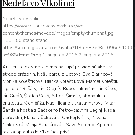
Nedeľa vo Vlkolínci
Nedeľa vo Vlkolínci
https://www.klubunescoslovakia.sk/wp-
content/themes/movedo/images/empty/thumbnail.jpg
150
150
stano
stano
https://secure.gravatar.com/avatar/1f8bf582ef8ec096d9106
s=96&d=mm&r=g
1. augusta 2016
2. augusta 2016
Ani tento rok sme si nenechali ujsť pravidelnú akciu v
strede prázdnin. Našu partiu z Liptova: Eva Biarincová,
Monika Koleštíková, Bianka Koleštíková, Marcel Koleštík,
Ing. Jozef Bašáry, Ján Olejník, Rudolf Likavčan, Ján Kúkol,
Ján Guráň, Štefan Sališ, Albert Šimrák; obohatili aj
priatelia z Kroměříža: Nao Higano, Jitka Jarmarová, Milan
Šanda a hostia z Báčskeho Petrovca: Ana Leginj, Nada
Cerovská, Mária Ivičiaková a Ondrej Ivičiak, Zuzana
Cinkotská, Marija Struhárová a Savo Spremo. Aj tento
rok sa oplatilo do Vlkolínca prísť.