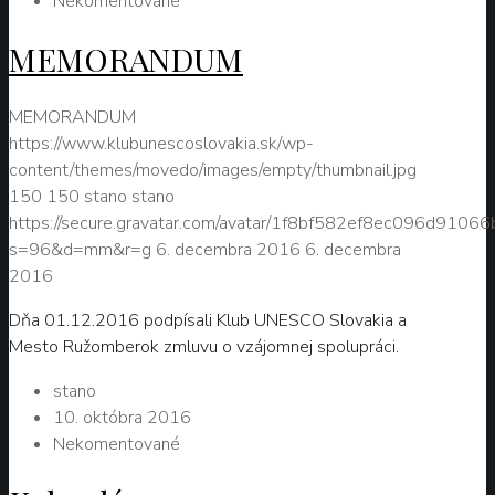
Nekomentované
MEMORANDUM
MEMORANDUM
https://www.klubunescoslovakia.sk/wp-
content/themes/movedo/images/empty/thumbnail.jpg
150
150
stano
stano
https://secure.gravatar.com/avatar/1f8bf582ef8ec096d9106
s=96&d=mm&r=g
6. decembra 2016
6. decembra
2016
Dňa 01.12.2016 podpísali Klub UNESCO Slovakia a
Mesto Ružomberok zmluvu o vzájomnej spolupráci.
stano
10. októbra 2016
Nekomentované