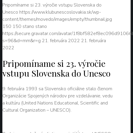
Pripomíname si 23. výročie vstupu Slovenska do
Unesco
https://www.klubunescoslovakia.sk/wp-
content/themes/movedo/images/empty/thumbnail.jpg
150
150
stano
stano
https://secure.gravatar.com/avatar/1f8bf582ef8ec096d9106
s=96&d=mm&r=g
21. februára 2022
21. februára
2022
Pripomíname si 23. výročie
vstupu Slovenska do Unesco
9. februára 1993 sa Slovensko oficiálne stalo členom
Organizácie Spojených národov pre vzdelávanie, vedu
a kultúru (United Nations Educational, Scientific and
Cultural Organization – UNESCO).