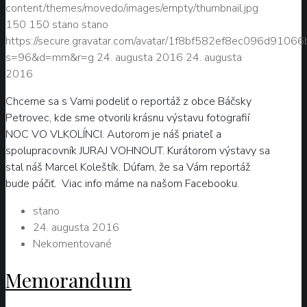
content/themes/movedo/images/empty/thumbnail.jpg
150
150
stano
stano
https://secure.gravatar.com/avatar/1f8bf582ef8ec096d9106
s=96&d=mm&r=g
24. augusta 2016
24. augusta
2016
Chceme sa s Vami podeliť o reportáž z obce Báčsky
Petrovec, kde sme otvorili krásnu výstavu fotografií
NOC VO VLKOLÍNCI. Autorom je náš priateľ a
spolupracovník JURAJ VOHNOUT. Kurátorom výstavy sa
stal náš Marcel Koleštík. Dúfam, že sa Vám reportáž
bude páčiť. Viac info máme na našom Facebooku.
stano
24. augusta 2016
Nekomentované
Memorandum