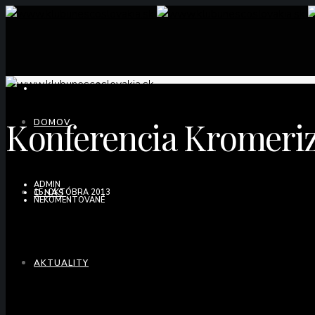
NEZARADENÉ @EN
Konferencia Kromeri
DOMOV
ADMIN
O NÁS
15. OKTÓBRA 2013
NEKOMENTOVANÉ
AKTUALITY