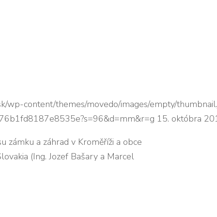
.sk/wp-content/themes/movedo/images/empty/thumbnail.
7592676b1fd8187e8535e?s=96&d=mm&r=g
15. októbra 20
isu zámku a záhrad v Kroměříži a obce
vakia (Ing. Jozef Bašary a Marcel