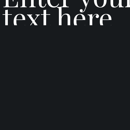
text here
Login to www.klubunescosl
LOGIN
LOST PASSWORD?
Reset Password
ENTER THE USERNAME OR E-MAIL YOU USED IN YOUR PROFILE. A PASSW
GET NEW PASSWORD